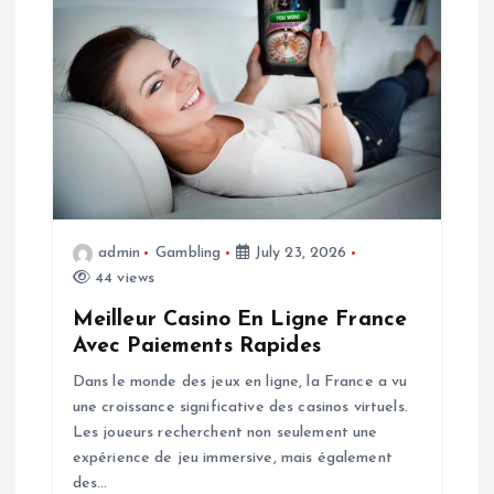
i
g
a
t
i
admin
Gambling
July 23, 2026
44 views
o
Meilleur Casino En Ligne France
n
Avec Paiements Rapides
Dans le monde des jeux en ligne, la France a vu
une croissance significative des casinos virtuels.
Les joueurs recherchent non seulement une
expérience de jeu immersive, mais également
des…