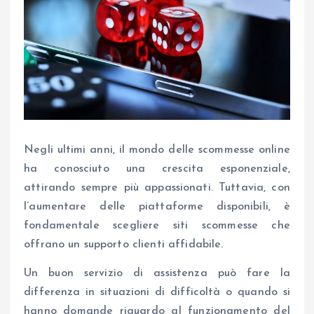
Negli ultimi anni, il mondo delle scommesse online
ha conosciuto una crescita esponenziale,
attirando sempre più appassionati. Tuttavia, con
l’aumentare delle piattaforme disponibili, è
fondamentale scegliere siti scommesse che
offrano un supporto clienti affidabile.
Un buon servizio di assistenza può fare la
differenza in situazioni di difficoltà o quando si
hanno domande riguardo al funzionamento del