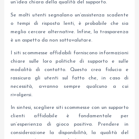
un’idea chiara della qualità del supporto.
Se molti utenti segnalano un’assistenza scadente
o tempi di risposta lenti, è probabile che sia
meglio cercare alternative. Infine, la trasparenza
è un aspetto da non sottovalutare.
I siti scommesse affidabili forniscono informazioni
chiare sulle loro politiche di supporto e sulle
modalità di contatto. Questo crea fiducia e
rassicura gli utenti sul fatto che, in caso di
necessità, avranno sempre qualcuno a cui
rivolgersi.
In sintesi, scegliere siti scommesse con un supporto
clienti affidabile è fondamentale per
un’esperienza di gioco positiva. Prendere in
considerazione la disponibilità, la qualità del