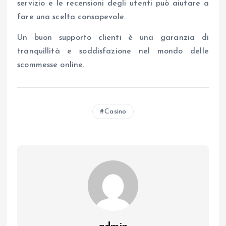
servizio e le recensioni degli utenti può aiutare a
fare una scelta consapevole.
Un buon supporto clienti è una garanzia di
tranquillità e soddisfazione nel mondo delle
scommesse online.
Casino