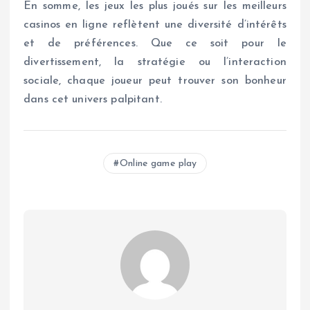
En somme, les jeux les plus joués sur les meilleurs
casinos en ligne reflètent une diversité d’intérêts
et de préférences. Que ce soit pour le
divertissement, la stratégie ou l’interaction
sociale, chaque joueur peut trouver son bonheur
dans cet univers palpitant.
Online game play