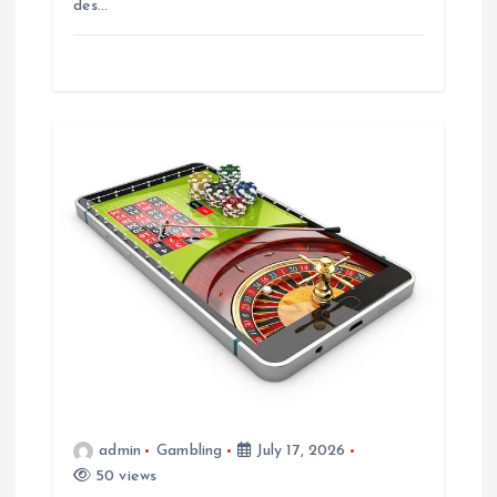
des…
admin
Gambling
July 17, 2026
50 views