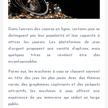
Dans l’univers des casinos en ligne, certains jeux se
distinguent par leur popularité et leur capacité à
attirer les joueurs. Les plateformes de jeux
d’argent proposent une variété d’options, mais
quelques titres se révèlent être des
incontournables.
Parmi eux, les machines à sous se classent souvent
en tête des jeux les plus joués. Avec des thèmes
variés, des graphismes captivants et des jackpots
attractifs, les machines à sous offrent une
expérience de jeu immersive qui séduit un large
public.