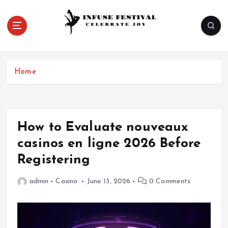
S
k
i
p
Celebrate Joy
t
o
Home
c
o
n
t
e
How to Evaluate nouveaux
n
casinos en ligne 2026 Before
t
Registering
admin
Casino
June 13, 2026
0 Comments