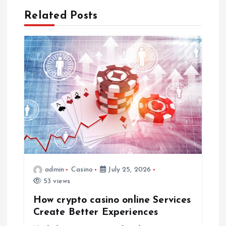
a
Related Posts
v
i
g
a
t
i
admin
Casino
July 25, 2026
53 views
o
How crypto casino online Services
Create Better Experiences
n