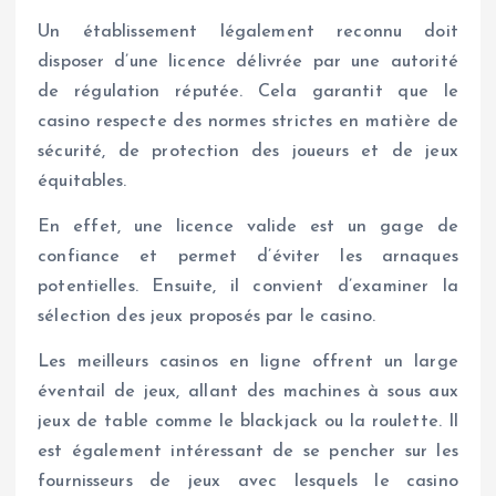
Un établissement légalement reconnu doit
disposer d’une licence délivrée par une autorité
de régulation réputée. Cela garantit que le
casino respecte des normes strictes en matière de
sécurité, de protection des joueurs et de jeux
équitables.
En effet, une licence valide est un gage de
confiance et permet d’éviter les arnaques
potentielles. Ensuite, il convient d’examiner la
sélection des jeux proposés par le casino.
Les meilleurs casinos en ligne offrent un large
éventail de jeux, allant des machines à sous aux
jeux de table comme le blackjack ou la roulette. Il
est également intéressant de se pencher sur les
fournisseurs de jeux avec lesquels le casino