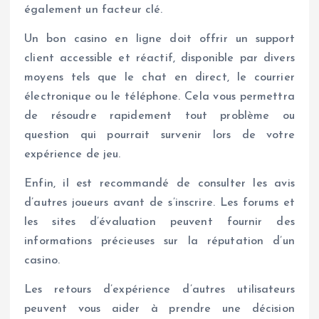
également un facteur clé.
Un bon casino en ligne doit offrir un support
client accessible et réactif, disponible par divers
moyens tels que le chat en direct, le courrier
électronique ou le téléphone. Cela vous permettra
de résoudre rapidement tout problème ou
question qui pourrait survenir lors de votre
expérience de jeu.
Enfin, il est recommandé de consulter les avis
d’autres joueurs avant de s’inscrire. Les forums et
les sites d’évaluation peuvent fournir des
informations précieuses sur la réputation d’un
casino.
Les retours d’expérience d’autres utilisateurs
peuvent vous aider à prendre une décision