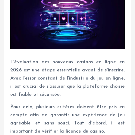
L’évaluation des nouveaux casinos en ligne en
2026 est une étape essentielle avant de s’inscrire.
Avec l’essor constant de l’industrie du jeu en ligne,
il est crucial de s’assurer que la plateforme choisie
est fiable et sécurisée.
Pour cela, plusieurs critères doivent être pris en
compte afin de garantir une expérience de jeu
agréable et sans souci. Tout d’abord, il est
important de vérifier la licence du casino.