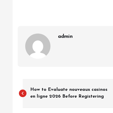
admin
P
How to Evaluate nouveaux casinos
o
en ligne 2026 Before Registering