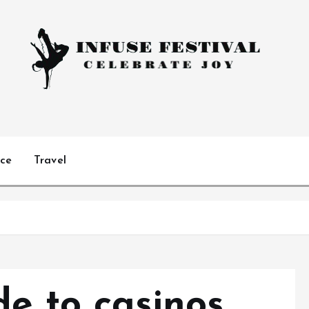
Celebrate Joy
ice
Travel
de to casinos