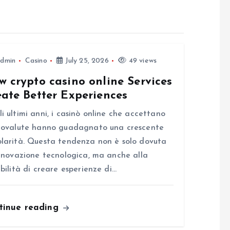
dmin
Casino
July 25, 2026
49 views
 crypto casino online Services
eate Better Experiences
i ultimi anni, i casinò online che accettano
tovalute hanno guadagnato una crescente
larità. Questa tendenza non è solo dovuta
innovazione tecnologica, ma anche alla
ibilità di creare esperienze di…
tinue reading