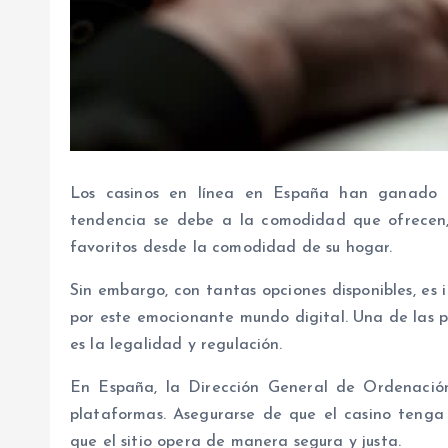
Los casinos en línea en España han ganado u
tendencia se debe a la comodidad que ofrecen, 
favoritos desde la comodidad de su hogar.
Sin embargo, con tantas opciones disponibles, e
por este emocionante mundo digital. Una de las pr
es la legalidad y regulación.
En España, la Dirección General de Ordenació
plataformas. Asegurarse de que el casino tenga
que el sitio opera de manera segura y justa.