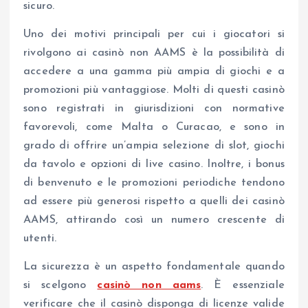
sicuro.
Uno dei motivi principali per cui i giocatori si
rivolgono ai casinò non AAMS è la possibilità di
accedere a una gamma più ampia di giochi e a
promozioni più vantaggiose. Molti di questi casinò
sono registrati in giurisdizioni con normative
favorevoli, come Malta o Curacao, e sono in
grado di offrire un’ampia selezione di slot, giochi
da tavolo e opzioni di live casino. Inoltre, i bonus
di benvenuto e le promozioni periodiche tendono
ad essere più generosi rispetto a quelli dei casinò
AAMS, attirando così un numero crescente di
utenti.
La sicurezza è un aspetto fondamentale quando
si scelgono
casinò non aams
. È essenziale
verificare che il casinò disponga di licenze valide