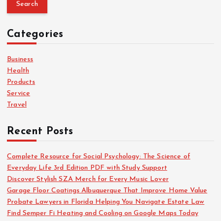
a
r
c
Categories
h
f
o
Business
r
Health
:
Products
Service
Travel
Recent Posts
Complete Resource for Social Psychology: The Science of
Everyday Life 3rd Edition PDF with Study Support
Discover Stylish SZA Merch for Every Music Lover
Garage Floor Coatings Albuquerque That Improve Home Value
Probate Lawyers in Florida Helping You Navigate Estate Law
Find Semper Fi Heating and Cooling on Google Maps Today