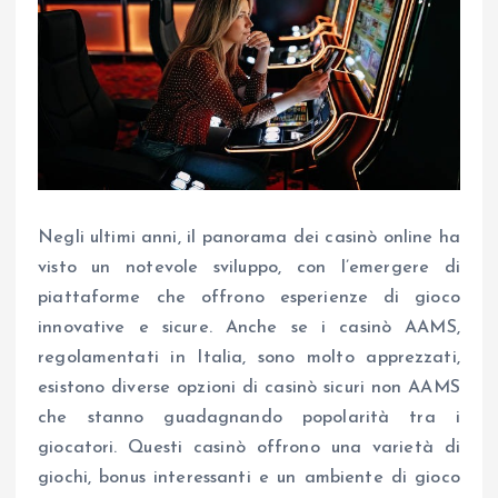
Negli ultimi anni, il panorama dei casinò online ha
visto un notevole sviluppo, con l’emergere di
piattaforme che offrono esperienze di gioco
innovative e sicure. Anche se i casinò AAMS,
regolamentati in Italia, sono molto apprezzati,
esistono diverse opzioni di casinò sicuri non AAMS
che stanno guadagnando popolarità tra i
giocatori. Questi casinò offrono una varietà di
giochi, bonus interessanti e un ambiente di gioco