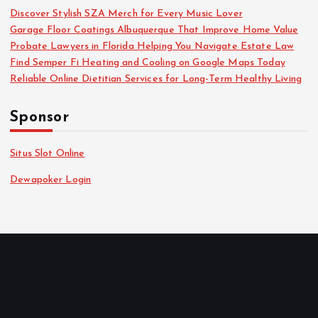
Discover Stylish SZA Merch for Every Music Lover
Garage Floor Coatings Albuquerque That Improve Home Value
Probate Lawyers in Florida Helping You Navigate Estate Law
Find Semper Fi Heating and Cooling on Google Maps Today
Reliable Online Dietitian Services for Long-Term Healthy Living
Sponsor
Situs Slot Online
Dewapoker Login