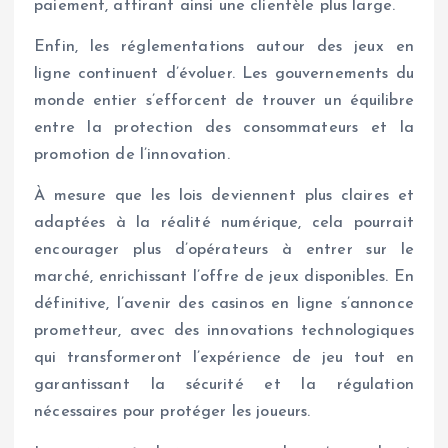
paiement, attirant ainsi une clientèle plus large.
Enfin, les réglementations autour des jeux en
ligne continuent d’évoluer. Les gouvernements du
monde entier s’efforcent de trouver un équilibre
entre la protection des consommateurs et la
promotion de l’innovation.
À mesure que les lois deviennent plus claires et
adaptées à la réalité numérique, cela pourrait
encourager plus d’opérateurs à entrer sur le
marché, enrichissant l’offre de jeux disponibles. En
définitive, l’avenir des casinos en ligne s’annonce
prometteur, avec des innovations technologiques
qui transformeront l’expérience de jeu tout en
garantissant la sécurité et la régulation
nécessaires pour protéger les joueurs.