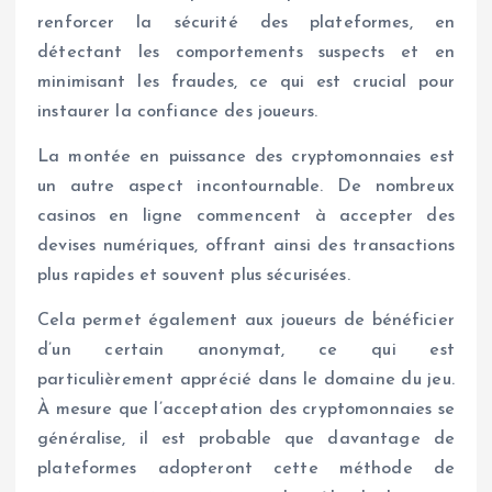
renforcer la sécurité des plateformes, en
détectant les comportements suspects et en
minimisant les fraudes, ce qui est crucial pour
instaurer la confiance des joueurs.
La montée en puissance des cryptomonnaies est
un autre aspect incontournable. De nombreux
casinos en ligne commencent à accepter des
devises numériques, offrant ainsi des transactions
plus rapides et souvent plus sécurisées.
Cela permet également aux joueurs de bénéficier
d’un certain anonymat, ce qui est
particulièrement apprécié dans le domaine du jeu.
À mesure que l’acceptation des cryptomonnaies se
généralise, il est probable que davantage de
plateformes adopteront cette méthode de