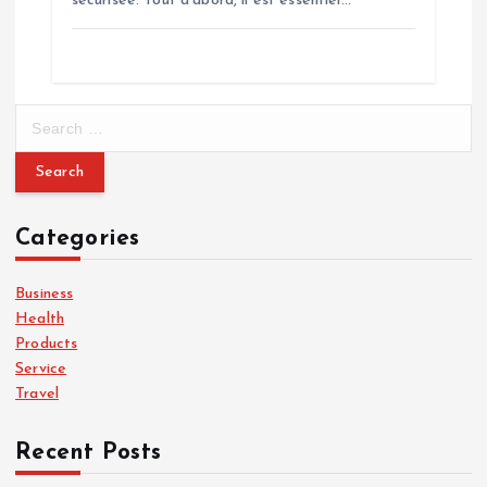
sécurisée. Tout d’abord, il est essentiel…
S
e
a
r
c
Categories
h
f
o
Business
r
Health
:
Products
Service
Travel
Recent Posts