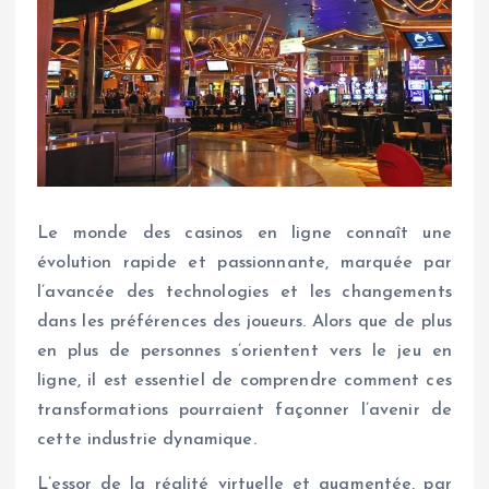
Le monde des casinos en ligne connaît une
évolution rapide et passionnante, marquée par
l’avancée des technologies et les changements
dans les préférences des joueurs. Alors que de plus
en plus de personnes s’orientent vers le jeu en
ligne, il est essentiel de comprendre comment ces
transformations pourraient façonner l’avenir de
cette industrie dynamique.
L’essor de la réalité virtuelle et augmentée, par