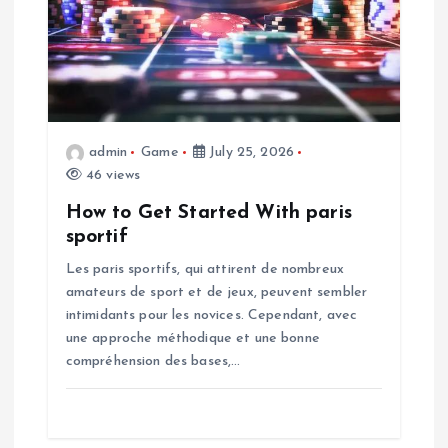
g
a
t
i
admin
Game
July 25, 2026
46 views
o
How to Get Started With paris
sportif
n
Les paris sportifs, qui attirent de nombreux
amateurs de sport et de jeux, peuvent sembler
intimidants pour les novices. Cependant, avec
une approche méthodique et une bonne
compréhension des bases,…