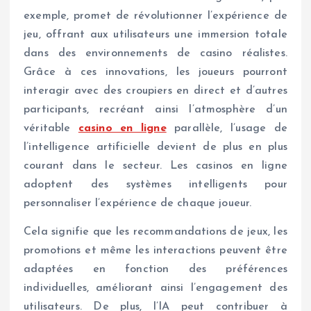
exemple, promet de révolutionner l’expérience de
jeu, offrant aux utilisateurs une immersion totale
dans des environnements de casino réalistes.
Grâce à ces innovations, les joueurs pourront
interagir avec des croupiers en direct et d’autres
participants, recréant ainsi l’atmosphère d’un
véritable
casino en ligne
parallèle, l’usage de
l’intelligence artificielle devient de plus en plus
courant dans le secteur. Les casinos en ligne
adoptent des systèmes intelligents pour
personnaliser l’expérience de chaque joueur.
Cela signifie que les recommandations de jeux, les
promotions et même les interactions peuvent être
adaptées en fonction des préférences
individuelles, améliorant ainsi l’engagement des
utilisateurs. De plus, l’IA peut contribuer à