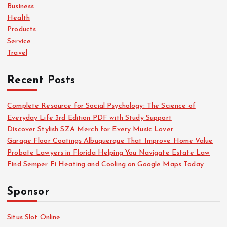
o
Business
r
Health
:
Products
Service
Travel
Recent Posts
Complete Resource for Social Psychology: The Science of
Everyday Life 3rd Edition PDF with Study Support
Discover Stylish SZA Merch for Every Music Lover
Garage Floor Coatings Albuquerque That Improve Home Value
Probate Lawyers in Florida Helping You Navigate Estate Law
Find Semper Fi Heating and Cooling on Google Maps Today
Sponsor
Situs Slot Online