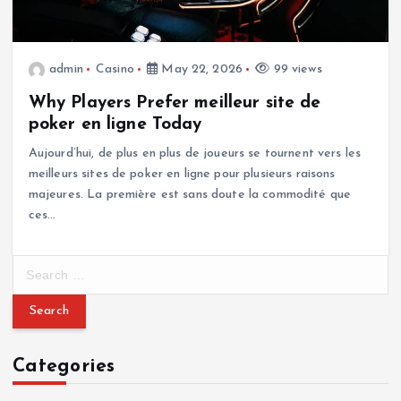
admin
Casino
May 22, 2026
99 views
Why Players Prefer meilleur site de
poker en ligne Today
Aujourd’hui, de plus en plus de joueurs se tournent vers les
meilleurs sites de poker en ligne pour plusieurs raisons
majeures. La première est sans doute la commodité que
ces…
S
e
a
r
c
Categories
h
f