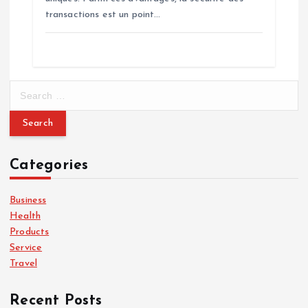
transactions est un point…
S
e
a
r
c
Categories
h
f
o
Business
r
Health
:
Products
Service
Travel
Recent Posts