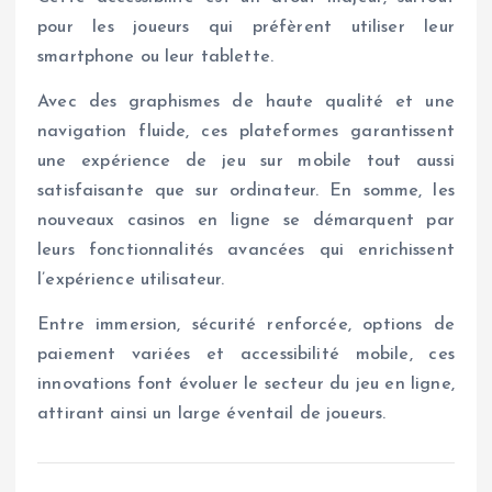
pour les joueurs qui préfèrent utiliser leur
smartphone ou leur tablette.
Avec des graphismes de haute qualité et une
navigation fluide, ces plateformes garantissent
une expérience de jeu sur mobile tout aussi
satisfaisante que sur ordinateur. En somme, les
nouveaux casinos en ligne se démarquent par
leurs fonctionnalités avancées qui enrichissent
l’expérience utilisateur.
Entre immersion, sécurité renforcée, options de
paiement variées et accessibilité mobile, ces
innovations font évoluer le secteur du jeu en ligne,
attirant ainsi un large éventail de joueurs.