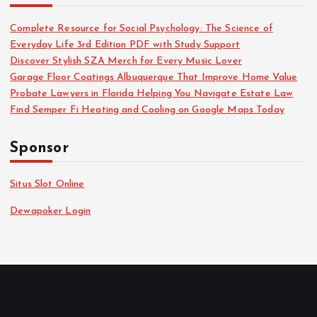
Complete Resource for Social Psychology: The Science of
Everyday Life 3rd Edition PDF with Study Support
Discover Stylish SZA Merch for Every Music Lover
Garage Floor Coatings Albuquerque That Improve Home Value
Probate Lawyers in Florida Helping You Navigate Estate Law
Find Semper Fi Heating and Cooling on Google Maps Today
Sponsor
Situs Slot Online
Dewapoker Login