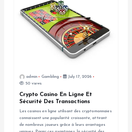
admin
Gambling
July 17, 2026
50 views
Crypto Casino En Ligne Et
Sécurité Des Transactions
Les casinos en ligne utilisant des cryptomonnaies
connaissent une popularité croissante, attirant
de nombreux joueurs grâce à leurs avantages
uniques. Parmi ces avantages, la sécurité des