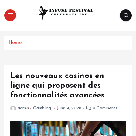
S
k
i
p
Celebrate Joy
t
o
Home
c
o
n
t
e
Les nouveaux casinos en
n
ligne qui proposent des
t
fonctionnalités avancées
admin
Gambling
June 4, 2026
0 Comments