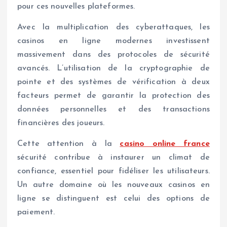
pour ces nouvelles plateformes.
Avec la multiplication des cyberattaques, les
casinos en ligne modernes investissent
massivement dans des protocoles de sécurité
avancés. L’utilisation de la cryptographie de
pointe et des systèmes de vérification à deux
facteurs permet de garantir la protection des
données personnelles et des transactions
financières des joueurs.
Cette attention à la
casino online france
sécurité contribue à instaurer un climat de
confiance, essentiel pour fidéliser les utilisateurs.
Un autre domaine où les nouveaux casinos en
ligne se distinguent est celui des options de
paiement.