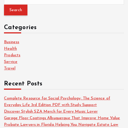
e
a
r
c
Categories
h
f
o
Business
r
Health
:
Products
Service
Travel
Recent Posts
Complete Resource for Social Psychology: The Science of
Everyday Life 3rd Edition PDF with Study Support
Discover Stylish SZA Merch for Every Music Lover
Garage Floor Coatings Albuquerque That Improve Home Value
Probate Lawyers in Florida Helping You Navigate Estate Law