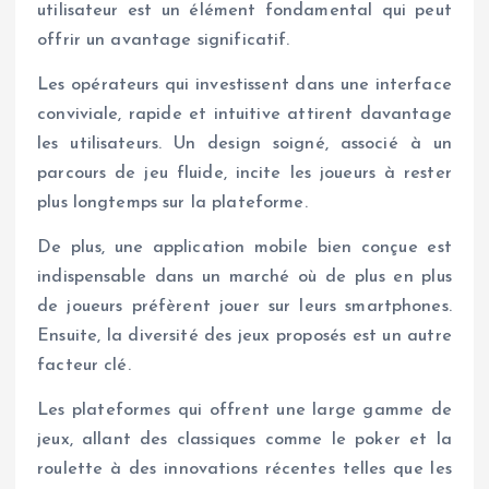
utilisateur est un élément fondamental qui peut
offrir un avantage significatif.
Les opérateurs qui investissent dans une interface
conviviale, rapide et intuitive attirent davantage
les utilisateurs. Un design soigné, associé à un
parcours de jeu fluide, incite les joueurs à rester
plus longtemps sur la plateforme.
De plus, une application mobile bien conçue est
indispensable dans un marché où de plus en plus
de joueurs préfèrent jouer sur leurs smartphones.
Ensuite, la diversité des jeux proposés est un autre
facteur clé.
Les plateformes qui offrent une large gamme de
jeux, allant des classiques comme le poker et la
roulette à des innovations récentes telles que les