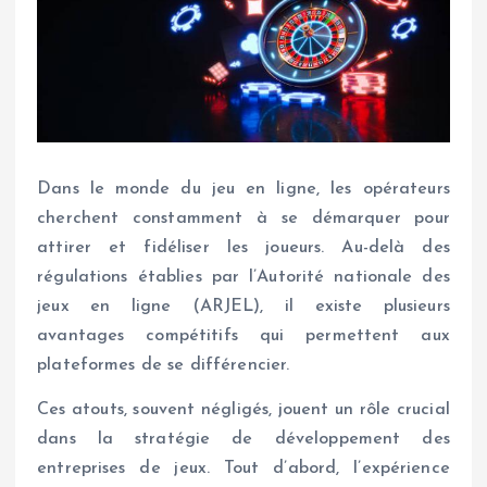
Dans le monde du jeu en ligne, les opérateurs
cherchent constamment à se démarquer pour
attirer et fidéliser les joueurs. Au-delà des
régulations établies par l’Autorité nationale des
jeux en ligne (ARJEL), il existe plusieurs
avantages compétitifs qui permettent aux
plateformes de se différencier.
Ces atouts, souvent négligés, jouent un rôle crucial
dans la stratégie de développement des
entreprises de jeux. Tout d’abord, l’expérience