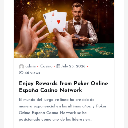
admin
Casino
July 25, 2026
46 views
Enjoy Rewards from Poker Online
España Casino Network
El mundo del juego en línea ha crecido de
manera exponencial en los últimos años, y Poker
Online España Casino Network se ha
posicionado como uno de los líderes en…