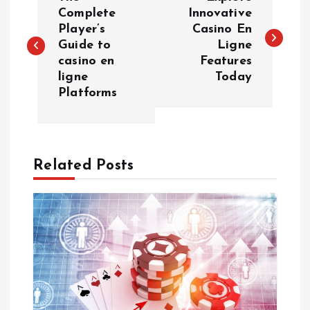
o
Complete
Innovative
Player’s
Casino En
Guide to
Ligne
s
casino en
Features
ligne
Today
t
Platforms
n
a
Related Posts
v
i
g
a