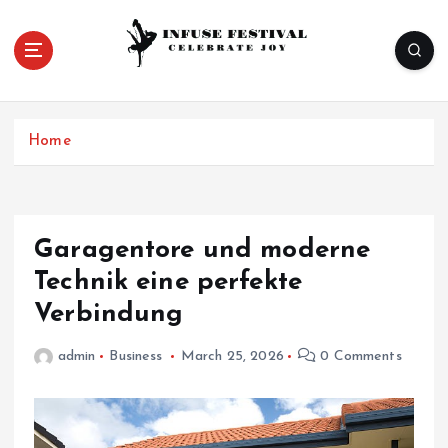
S
k
i
p
Celebrate Joy
t
o
Home
c
o
n
t
e
Garagentore und moderne
n
Technik eine perfekte
t
Verbindung
admin
Business
March 25, 2026
0 Comments