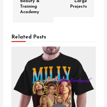
Beauty &
Large
Training
Projects
t
Academy
n
a
Related Posts
v
i
g
a
t
i