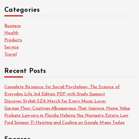
c
Categories
h
f
o
Business
r
Health
:
Products
Service
Travel
Recent Posts
Complete Resource for Social Psychology: The Science of
Everyday Life 3rd Edition PDF with Study Support
Discover Stylish SZA Merch for Every Music Lover
Garage Floor Coatings Albuquerque That Improve Home Value
Probate Lawyers in Florida Helping You Navigate Estate Law
Find Semper Fi Heating and Cooling on Google Maps Today