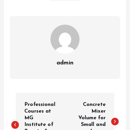
admin
P
Professional
Concrete
o
Courses at
Mixer
MG
Volume for
Institute of
Small and
s