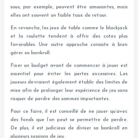
sous, par exemple, peuvent être amusantes, mais
elles ont souvent un faible taux de retour.
En revanche, les jeux de table comme le blackjack
et la roulette tendent à offrir des cotes plus
favorables. Une autre approche consiste à bien
gérer sa bankroll.
Fixer un budget avant de commencer à jouer est
essentiel pour éviter les pertes excessives. Les
joueurs devraient également établir des limites de
mise afin de prolonger leur expérience de jeu sans
risquer de perdre des sommes importantes.
Pour ce faire, il est conseillé de ne jouer qu’avec
des fonds que l’on peut se permettre de perdre.
De plus, il est judicieux de diviser sa bankroll en
plusieurs sessions de jeu.