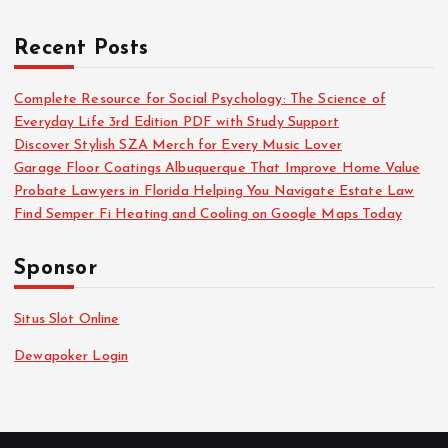
Recent Posts
Complete Resource for Social Psychology: The Science of
Everyday Life 3rd Edition PDF with Study Support
Discover Stylish SZA Merch for Every Music Lover
Garage Floor Coatings Albuquerque That Improve Home Value
Probate Lawyers in Florida Helping You Navigate Estate Law
Find Semper Fi Heating and Cooling on Google Maps Today
Sponsor
Situs Slot Online
Dewapoker Login