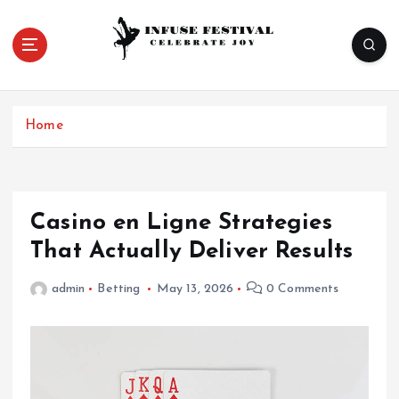
S
k
i
p
Celebrate Joy
t
o
Home
c
o
n
t
e
Casino en Ligne Strategies
n
That Actually Deliver Results
t
admin
Betting
May 13, 2026
0 Comments