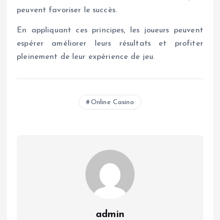
peuvent favoriser le succès.
En appliquant ces principes, les joueurs peuvent
espérer améliorer leurs résultats et profiter
pleinement de leur expérience de jeu.
Online Casino
admin